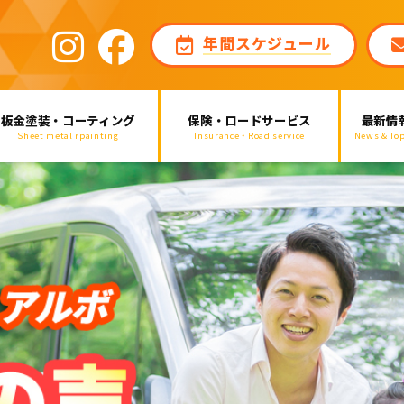
年間スケジュール
板金塗装・コーティング
保険・ロードサービス
最新情
Sheet metal rpainting
Insurance・Road service
News & Top