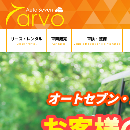
リース・レンタル
車両販売
車検・整備
Lease・rental
Car sales
Vehicle inspection Maintenance