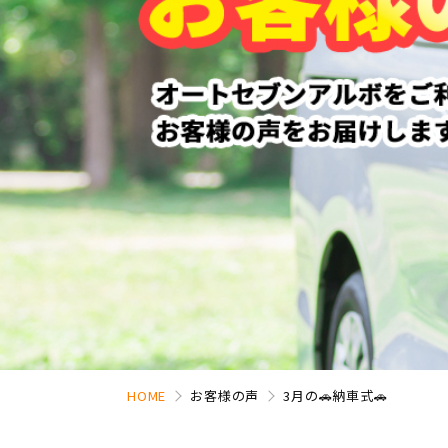
HOME
お客様の声
3月の🚗納車式🚗