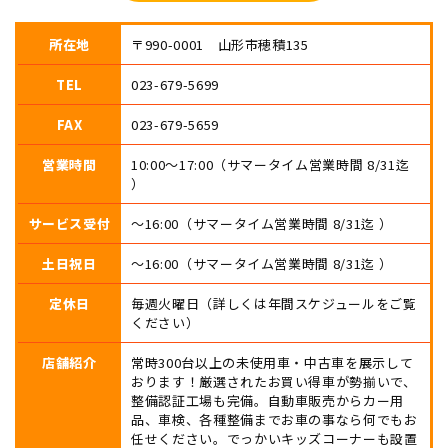
所在地
〒990-0001 山形市穂積135
TEL
023-679-5699
FAX
023-679-5659
営業時間
10:00〜17:00（サマータイム営業時間 8/31迄
）
サービス受付
〜16:00（サマータイム営業時間 8/31迄 ）
土日祝日
〜16:00（サマータイム営業時間 8/31迄 ）
定休日
毎週火曜日（詳しくは年間スケジュールをご覧
ください）
店舗紹介
常時300台以上の未使用車・中古車を展示して
おります！厳選されたお買い得車が勢揃いで、
整備認証工場も完備。自動車販売からカー用
品、車検、各種整備までお車の事なら何でもお
任せください。でっかいキッズコーナーも設置