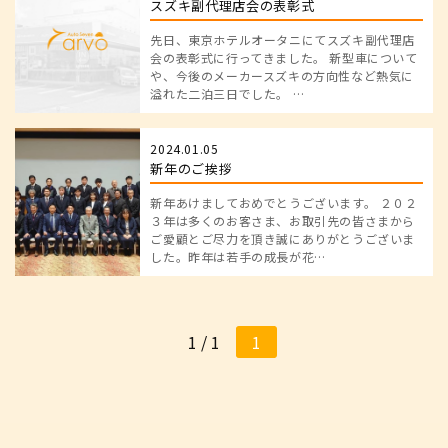
スズキ副代理店会の表彰式
先日、東京ホテルオータニにてスズキ副代理店
会の表彰式に行ってきました。 新型車について
や、今後のメーカースズキの方向性など熱気に
溢れた二泊三日でした。 …
2024.01.05
新年のご挨拶
新年あけましておめでとうございます。 ２０２
３年は多くのお客さま、お取引先の皆さまから
ご愛顧とご尽力を頂き誠にありがとうございま
した。昨年は若手の成長が花…
1 / 1
1